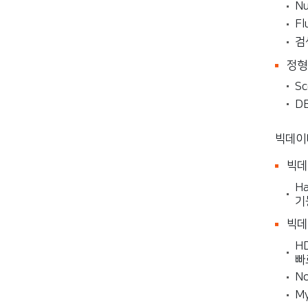
N
F
검
정형
S
D
빅데이터
빅데
H
기
빅데
H
빠
N
M